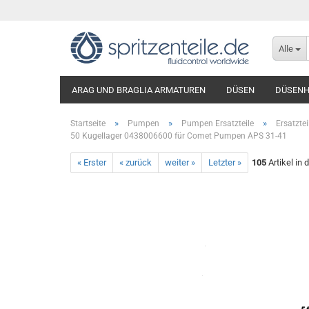
Alle
ARAG UND BRAGLIA ARMATUREN
DÜSEN
DÜSENH
»
»
»
Startseite
Pumpen
Pumpen Ersatzteile
Ersatzte
50 Kugellager 0438006600 für Comet Pumpen APS 31-41
« Erster
« zurück
weiter »
Letzter »
105
Artikel in 