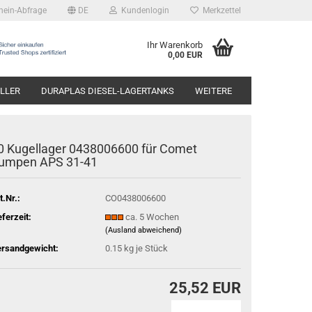
hein-Abfrage
DE
Kundenlogin
Merkzettel
Ihr Warenkorb
0,00 EUR
LLER
DURAPLAS DIESEL-LAGERTANKS
WEITERE
0 Kugellager 0438006600 für Comet
umpen APS 31-41
t.Nr.:
CO0438006600
eferzeit:
ca. 5 Wochen
(Ausland abweichend)
rsandgewicht:
0.15
kg je Stück
25,52 EUR