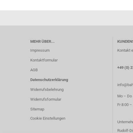
MEHR ÜBER...
KUNDEN
Impressum
Kontakt e
Kontaktformular
+49 (0) 2
AGB
Datenschutzerklärung
info@bah
Widerrufsbelehrung
Mo – Do 8
Widerrufsformular
Fr 8:00 –
Sitemap
Cookie Einstellungen
Unterneh
Rudolf-Di