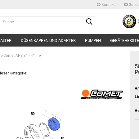
Kontakt
Gutsc
Suche...
ALTER
DÜSENKAPPEN UND ADAPTER
PUMPEN
GERÄTEHERSTE
»
ile Comet APS 31 - 41
5
P
dieser Kategorie
Ar
Li
Ve