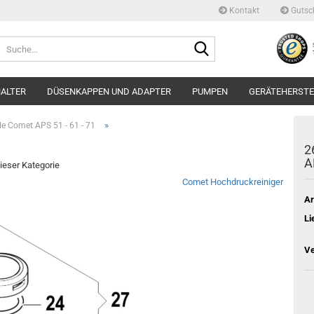
Kontakt
Gutsc
Suche...
ALTER
DÜSENKAPPEN UND ADAPTER
PUMPEN
GERÄTEHERSTE
»
ile Comet APS 51 - 61 - 71
2
A
dieser Kategorie
Comet Hochdruckreiniger
Ar
Li
Ve