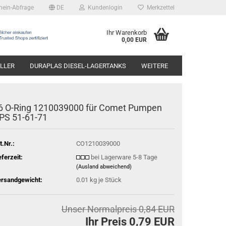
hein-Abfrage
DE
Kundenlogin
Merkzettel
Ihr Warenkorb
0,00 EUR
LLER
DURAPLAS DIESEL-LAGERTANKS
WEITERE
6 O-Ring 1210039000 für Comet Pumpen
PS 51-61-71
t.Nr.:
CO1210039000
eferzeit:
bei Lagerware 5-8 Tage
(Ausland abweichend)
rsandgewicht:
0.01
kg je Stück
Unser Normalpreis 0,84 EUR
Ihr Preis 0,79 EUR