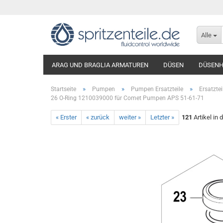
Alle
ARAG UND BRAGLIA ARMATUREN
DÜSEN
DÜSENH
»
»
»
Startseite
Pumpen
Pumpen Ersatzteile
Ersatzte
26 O-Ring 1210039000 für Comet Pumpen APS 51-61-71
« Erster
« zurück
weiter »
Letzter »
121
Artikel in 