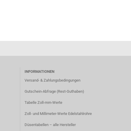
INFORMATIONEN
Versand- & Zahlungsbedingungen​
Gutschein-Abfrage (Rest-Guthaben)
Tabelle Zoll-mm-Werte
Zoll- und Millimeter-Werte Edelstahlrohre
Düsentabellen – alle Hersteller