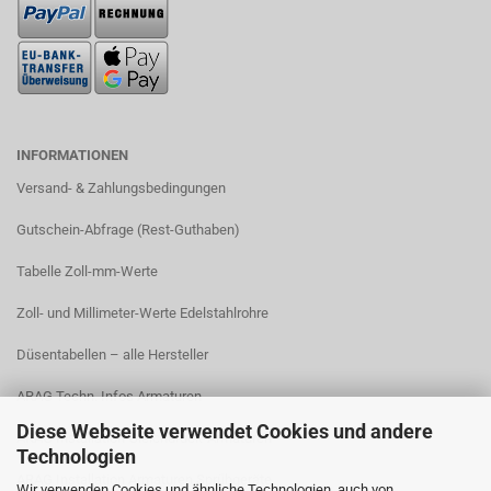
INFORMATIONEN
Versand- & Zahlungsbedingungen​
Gutschein-Abfrage (Rest-Guthaben)
Tabelle Zoll-mm-Werte
Zoll- und Millimeter-Werte Edelstahlrohre
Düsentabellen – alle Hersteller
ARAG Techn. Infos Armaturen
Diese Webseite verwendet Cookies und andere
ARAG Installation Gleichdruck-Armaturen
Technologien
ARAG Installation Armaturen Sprühgeräte
Wir verwenden Cookies und ähnliche Technologien, auch von