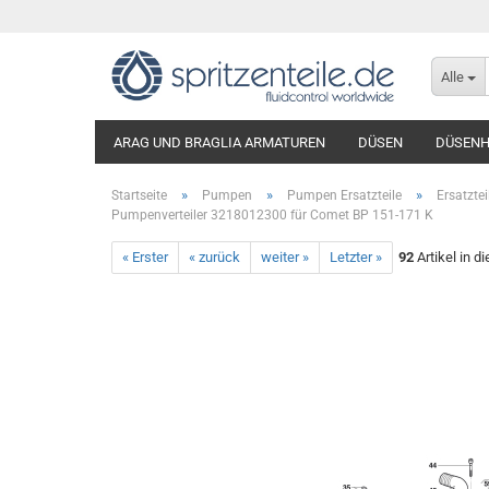
Alle
ARAG UND BRAGLIA ARMATUREN
DÜSEN
DÜSENH
»
»
»
Startseite
Pumpen
Pumpen Ersatzteile
Ersatzte
Pumpenverteiler 3218012300 für Comet BP 151-171 K
« Erster
« zurück
weiter »
Letzter »
92
Artikel in d