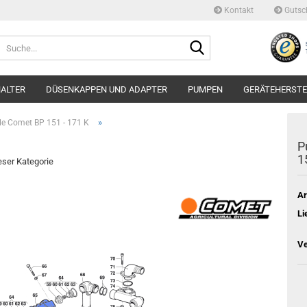
Kontakt
Gutsc
Suche...
ALTER
DÜSENKAPPEN UND ADAPTER
PUMPEN
GERÄTEHERSTE
»
ile Comet BP 151 - 171 K
P
1
ieser Kategorie
Ar
Li
Ve