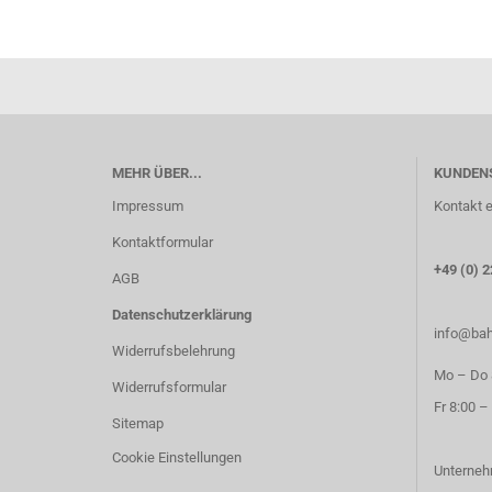
MEHR ÜBER...
KUNDEN
Impressum
Kontakt e
Kontaktformular
+49 (0) 2
AGB
Datenschutzerklärung
info@bah
Widerrufsbelehrung
Mo – Do 8
Widerrufsformular
Fr 8:00 –
Sitemap
Cookie Einstellungen
Unterneh