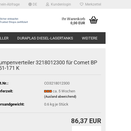
hein-Abfrage
DE
Kundenlogin
Merkzettel
Ihr Warenkorb
0,00 EUR
LLER
DURAPLAS DIESEL-LAGERTANKS
WEITERE
umpenverteiler 3218012300 für Comet BP
51-171 K
t.Nr.:
CO3218012300
eferzeit:
ca. 5 Wochen
(Ausland abweichend)
rsandgewicht:
0.6
kg je Stück
86,37 EUR