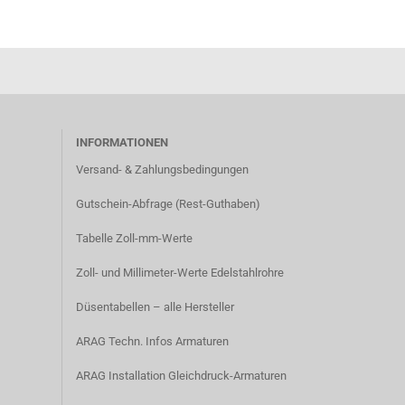
INFORMATIONEN
Versand- & Zahlungsbedingungen​
Gutschein-Abfrage (Rest-Guthaben)
Tabelle Zoll-mm-Werte
Zoll- und Millimeter-Werte Edelstahlrohre
Düsentabellen – alle Hersteller
ARAG Techn. Infos Armaturen
ARAG Installation Gleichdruck-Armaturen