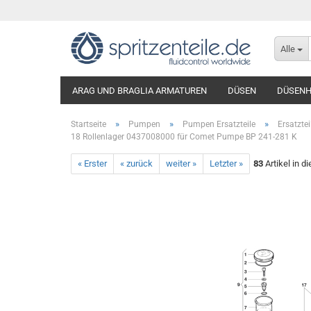
Alle
ARAG UND BRAGLIA ARMATUREN
DÜSEN
DÜSENH
»
»
»
Startseite
Pumpen
Pumpen Ersatzteile
Ersatzte
18 Rollenlager 0437008000 für Comet Pumpe BP 241-281 K
« Erster
« zurück
weiter »
Letzter »
83
Artikel in d