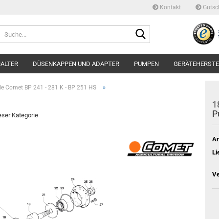
Kontakt
Gutsc
Suche...
ALTER
DÜSENKAPPEN UND ADAPTER
PUMPEN
GERÄTEHERSTE
»
ile Comet BP 241 - 281 K - BP 251 HS
1
P
ieser Kategorie
Ar
Li
Ve