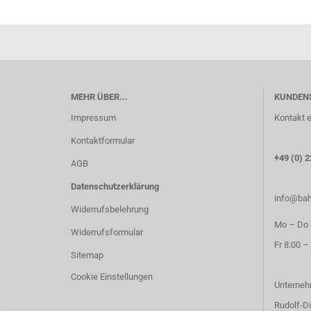
MEHR ÜBER...
KUNDEN
Impressum
Kontakt e
Kontaktformular
+49 (0) 2
AGB
Datenschutzerklärung
info@bah
Widerrufsbelehrung
Mo – Do 8
Widerrufsformular
Fr 8:00 –
Sitemap
Cookie Einstellungen
Unterneh
Rudolf-Di