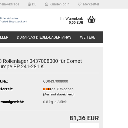
hein-Abfrage
DE
Kundenlogin
Merkzettel
Ihr Warenkorb
0,00 EUR
LLER
DURAPLAS DIESEL-LAGERTANKS
WEITERE
8 Rollenlager 0437008000 für Comet
umpe BP 241-281 K
t.Nr.:
CO0437008000
eferzeit:
ca. 5 Wochen
(Ausland abweichend)
rsandgewicht:
0.5
kg je Stück
81,36 EUR