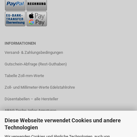
INFORMATIONEN
Versand- & Zahlungsbedingungen​
Gutschein-Abfrage (Rest-Guthaben)
Tabelle Zoll-mm-Werte
Zoll- und Millimeter-Werte Edelstahlrohre
Düsentabellen – alle Hersteller
ARAG Techn. Infos Armaturen
Diese Webseite verwendet Cookies und andere
ARAG Installation Gleichdruck-Armaturen
Technologien
ARAG Installation Armaturen Sprühgeräte
Wir verwenden Cookies und ähnliche Technologien, auch von