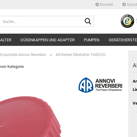
Kontakt
Gutsc
Suche...
ALTER
DÜSENKAPPEN UND ADAPTER
PUMPEN
GERÄTEHERSTE
»
rsatzteile Annovi Reverberi
AR Deckel Ölbehälter 1040320
A
ieser Kategorie
Ar
Li
Ve