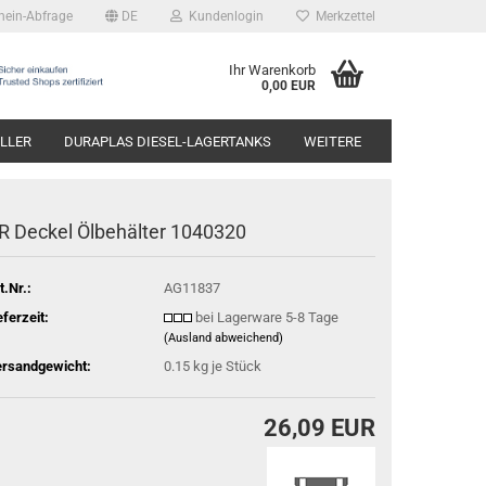
hein-Abfrage
DE
Kundenlogin
Merkzettel
Ihr Warenkorb
0,00 EUR
LLER
DURAPLAS DIESEL-LAGERTANKS
WEITERE
R Deckel Ölbehälter 1040320
t.Nr.:
AG11837
eferzeit:
bei Lagerware 5-8 Tage
(Ausland abweichend)
rsandgewicht:
0.15
kg je Stück
26,09 EUR