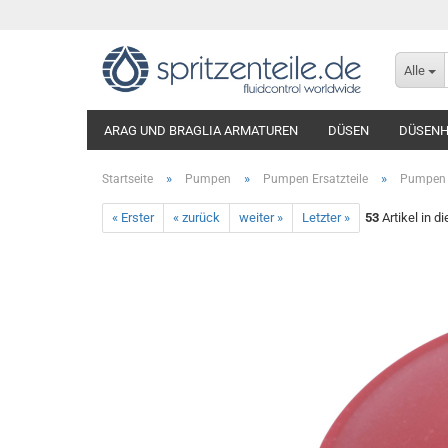
Alle
ARAG UND BRAGLIA ARMATUREN
DÜSEN
DÜSENH
»
»
»
Startseite
Pumpen
Pumpen Ersatzteile
Pumpen E
« Erster
« zurück
weiter »
Letzter »
53
Artikel in d