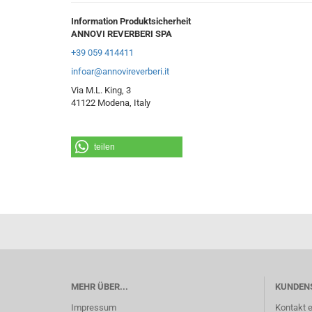
Information Produktsicherheit
ANNOVI REVERBERI SPA
+39 059 414411
infoar@annovireverberi.it
Via M.L. King, 3
41122 Modena, Italy
teilen
MEHR ÜBER...
KUNDEN
Impressum
Kontakt e