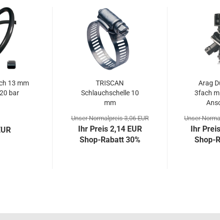
uch 13 mm
TRISCAN
Arag D
 20 bar
Schlauchschelle 10
3fach mi
mm
Ansc
Unser Normalpreis 3,06 EUR
Unser Norma
Ihr Preis 2,14 EUR
Ihr Prei
EUR
Shop-Rabatt 30%
Shop-R