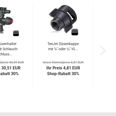
üsenhalter
TeeJet Düsenkappe
t Schlauch-
mit ¼" oder ⅛" IG...
hluss...
lpreis 43,59 EUR
Unser Normalpreis 6,87 EUR
s 30,51 EUR
Ihr Preis 4,81 EUR
abatt 30%
Shop-Rabatt 30%