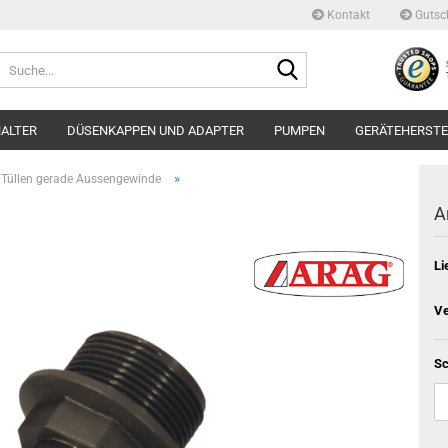
Kontakt
Gutsc
Suche...
ALTER
DÜSENKAPPEN UND ADAPTER
PUMPEN
GERÄTEHERSTE
»
Tüllen gerade Aussengewinde
A
Li
Ve
Sc