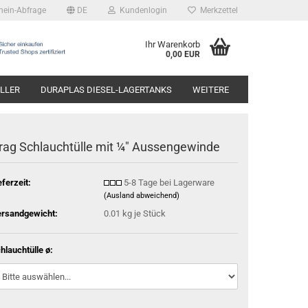
hein-Abfrage
DE
Kundenlogin
Merkzettel
Ihr Warenkorb
0,00 EUR
LLER
DURAPLAS DIESEL-LAGERTANKS
WEITERE
rag Schlauchtülle mit ¼" Aussengewinde
eferzeit:
5-8 Tage bei Lagerware
(Ausland abweichend)
rsandgewicht:
0.01
kg je Stück
hlauchtülle ø: