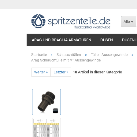
Alle
ARAG UND BRAGLIA ARMATUREN
DÜSEN
DÜSENH
»
»
»
Startseite
Schlauchtüllen
Tüllen Aussengewinde
Arag Schlauchtülle mit ¼" Aussengewinde
weiter »
Letzter »
10
Artikel in dieser Kategorie