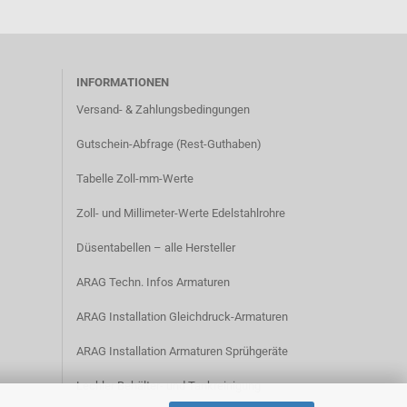
INFORMATIONEN
Versand- & Zahlungsbedingungen​
Gutschein-Abfrage (Rest-Guthaben)
Tabelle Zoll-mm-Werte
Zoll- und Millimeter-Werte Edelstahlrohre
Düsentabellen – alle Hersteller
ARAG Techn. Infos Armaturen
ARAG Installation Gleichdruck-Armaturen
ARAG Installation Armaturen Sprühgeräte
Lechler Behälter- und Tankreinigung