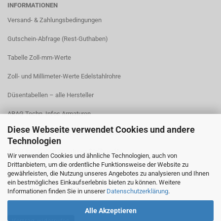
INFORMATIONEN
Versand- & Zahlungsbedingungen​
Gutschein-Abfrage (Rest-Guthaben)
Tabelle Zoll-mm-Werte
Zoll- und Millimeter-Werte Edelstahlrohre
Düsentabellen – alle Hersteller
ARAG Techn. Infos Armaturen
Diese Webseite verwendet Cookies und andere
ARAG Installation Gleichdruck-Armaturen
Technologien
ARAG Installation Armaturen Sprühgeräte
Wir verwenden Cookies und ähnliche Technologien, auch von
Drittanbietern, um die ordentliche Funktionsweise der Website zu
Lechler Behälter- und Tankreinigung
gewährleisten, die Nutzung unseres Angebotes zu analysieren und Ihnen
ein bestmögliches Einkaufserlebnis bieten zu können. Weitere
TeeJet Technische Informationen
Informationen finden Sie in unserer
Datenschutzerklärung
.
Alle Akzeptieren