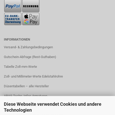
INFORMATIONEN
Versand- & Zahlungsbedingungen​
Gutschein-Abfrage (Rest-Guthaben)
Tabelle Zoll-mm-Werte
Zoll- und Millimeter-Werte Edelstahlrohre
Düsentabellen – alle Hersteller
ARAG Techn. Infos Armaturen
Diese Webseite verwendet Cookies und andere
ARAG Installation Gleichdruck-Armaturen
Technologien