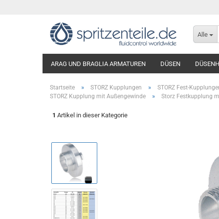
Alle
ARAG UND BRAGLIA ARMATUREN
DÜSEN
DÜSENH
»
»
Startseite
STORZ Kupplungen
STORZ Fest-Kupplungen
»
STORZ Kupplung mit Außengewinde
Storz Festkupplung 
1
Artikel in dieser Kategorie