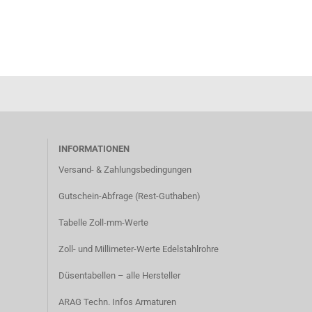
INFORMATIONEN
Versand- & Zahlungsbedingungen​
Gutschein-Abfrage (Rest-Guthaben)
Tabelle Zoll-mm-Werte
Zoll- und Millimeter-Werte Edelstahlrohre
Düsentabellen – alle Hersteller
ARAG Techn. Infos Armaturen