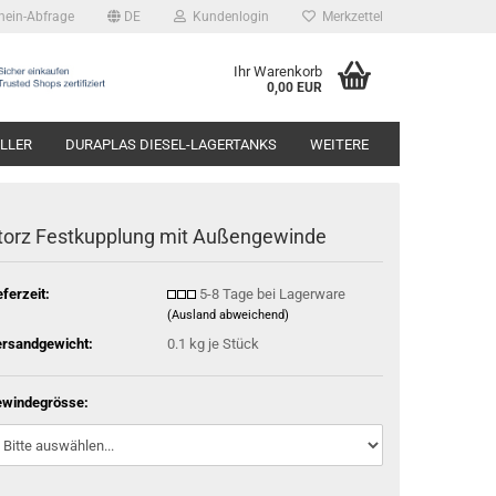
hein-Abfrage
DE
Kundenlogin
Merkzettel
Ihr Warenkorb
0,00 EUR
LLER
DURAPLAS DIESEL-LAGERTANKS
WEITERE
torz Festkupplung mit Außengewinde
eferzeit:
5-8 Tage bei Lagerware
(Ausland abweichend)
rsandgewicht:
0.1
kg je Stück
windegrösse: