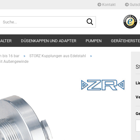
Kontakt
Gutsc
Suche...
ALTER
DÜSENKAPPEN UND ADAPTER
PUMPEN
GERÄTEHERSTE
»
»
 bis 16 bar
STORZ Kupplungen aus Edelstahl
mit Außengewinde
S
Li
Ve
Ge