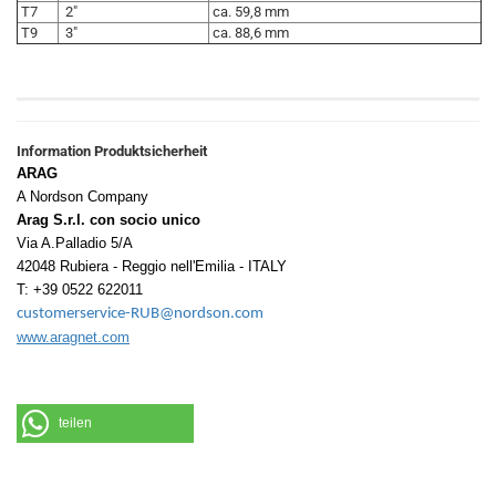
T7
2"
ca. 59,8 mm
T9
3"
ca. 88,6 mm
Information Produktsicherheit
ARAG
A Nordson Company
Arag S.r.l. con socio unico
Via A.Palladio 5/A
42048 Rubiera - Reggio nell'Emilia - ITALY
T: +39 0522 622011
customerservice-RUB@nordson.com
www.aragnet.com
teilen