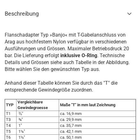
Beschreibung
Flanschadapter Typ »Banjo« mit T-Gabelanschluss
von
Arag aus hochfestem Nylon verfügbar in verschiedenen
Ausführungen und Grössen. Maximaler Betriebsdruck 20
bar. Die Lieferung erfolgt
inklusive O-RIng
. Technische
Details und Grössen siehe auch Tabelle in der Abbildung.
Bitte wählen Sie den gewünschten Typ aus.
Anhand dieser Tabelle können Sie durch das "T" die
entsprechende Gewindegröße zuordnen.
Vergleichbare
TYP
Maße "T" in mm laut Zeichnung
Gewindegroesse
T1
⅜"
ca. 16,9 mm
T3
¾"
ca. 29,9 mm
T4
1"
ca. 35,7 mm
T5
1¼"
ca. 42,1 mm
T6
1½"
ca. 50,1 mm