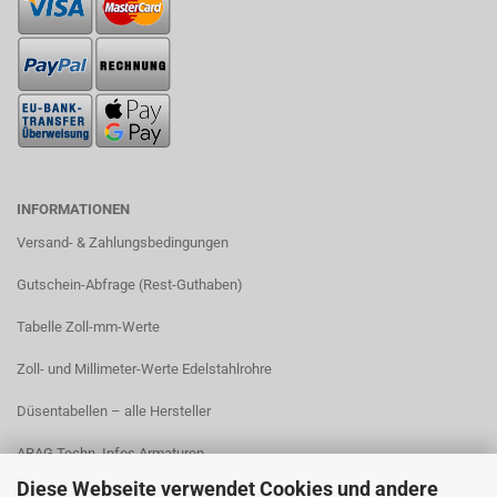
INFORMATIONEN
Versand- & Zahlungsbedingungen​
Gutschein-Abfrage (Rest-Guthaben)
Tabelle Zoll-mm-Werte
Zoll- und Millimeter-Werte Edelstahlrohre
Düsentabellen – alle Hersteller
ARAG Techn. Infos Armaturen
Diese Webseite verwendet Cookies und andere
ARAG Installation Gleichdruck-Armaturen