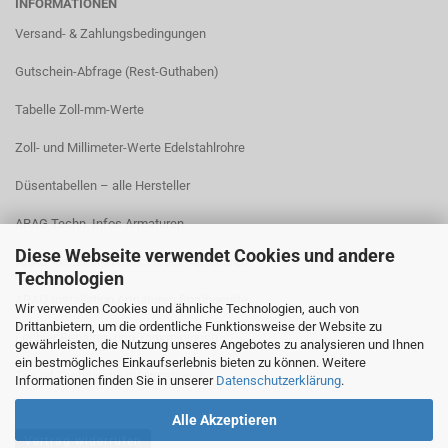
INFORMATIONEN
Versand- & Zahlungsbedingungen​
Gutschein-Abfrage (Rest-Guthaben)
Tabelle Zoll-mm-Werte
Zoll- und Millimeter-Werte Edelstahlrohre
Düsentabellen – alle Hersteller
ARAG Techn. Infos Armaturen
Diese Webseite verwendet Cookies und andere
ARAG Installation Gleichdruck-Armaturen
Technologien
ARAG Installation Armaturen Sprühgeräte
Wir verwenden Cookies und ähnliche Technologien, auch von
Drittanbietern, um die ordentliche Funktionsweise der Website zu
Lechler Behälter- und Tankreinigung
gewährleisten, die Nutzung unseres Angebotes zu analysieren und Ihnen
ein bestmögliches Einkaufserlebnis bieten zu können. Weitere
TeeJet Technische Informationen
Informationen finden Sie in unserer
Datenschutzerklärung
.
Alle Akzeptieren
Vertrag widerrufen