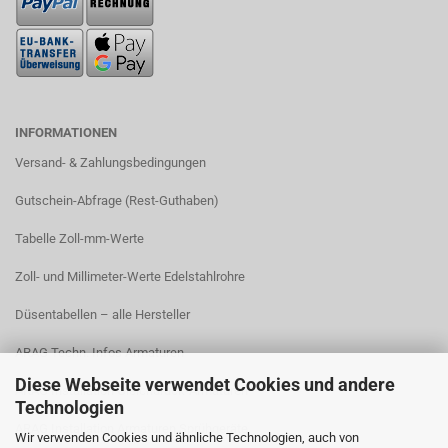
INFORMATIONEN
Versand- & Zahlungsbedingungen​
Gutschein-Abfrage (Rest-Guthaben)
Tabelle Zoll-mm-Werte
Zoll- und Millimeter-Werte Edelstahlrohre
Düsentabellen – alle Hersteller
ARAG Techn. Infos Armaturen
Diese Webseite verwendet Cookies und andere
ARAG Installation Gleichdruck-Armaturen
Technologien
ARAG Installation Armaturen Sprühgeräte
Wir verwenden Cookies und ähnliche Technologien, auch von