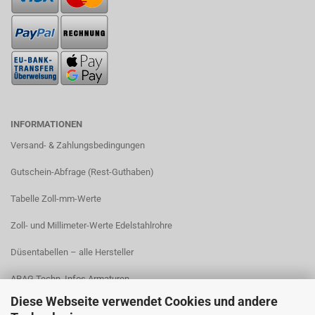
INFORMATIONEN
Versand- & Zahlungsbedingungen​
Gutschein-Abfrage (Rest-Guthaben)
Tabelle Zoll-mm-Werte
Zoll- und Millimeter-Werte Edelstahlrohre
Düsentabellen – alle Hersteller
ARAG Techn. Infos Armaturen
Diese Webseite verwendet Cookies und andere
ARAG Installation Gleichdruck-Armaturen