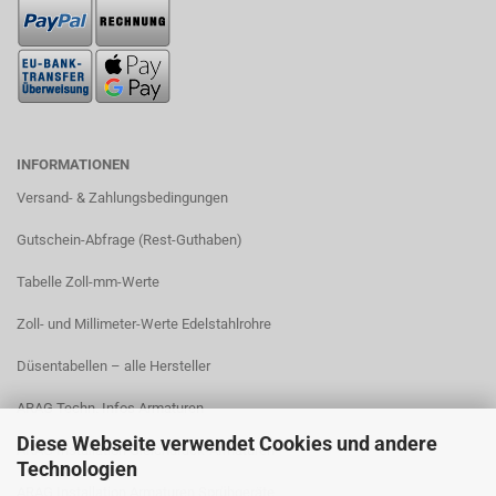
INFORMATIONEN
Versand- & Zahlungsbedingungen​
Gutschein-Abfrage (Rest-Guthaben)
Tabelle Zoll-mm-Werte
Zoll- und Millimeter-Werte Edelstahlrohre
Düsentabellen – alle Hersteller
ARAG Techn. Infos Armaturen
Diese Webseite verwendet Cookies und andere
ARAG Installation Gleichdruck-Armaturen
Technologien
ARAG Installation Armaturen Sprühgeräte