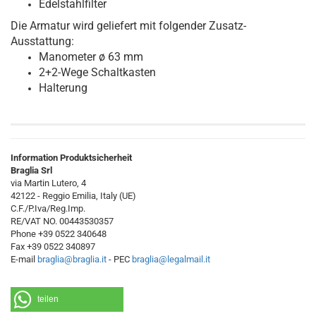
Edelstahlfilter
Die Armatur wird geliefert mit folgender Zusatz-
Ausstattung:
Manometer ø 63 mm
2+2-Wege Schaltkasten
Halterung
Information Produktsicherheit
Braglia Srl
via Martin Lutero, 4
42122 - Reggio Emilia, Italy (UE)
C.F./P.Iva/Reg.Imp.
RE/VAT NO. 00443530357
Phone +39 0522 340648
Fax +39 0522 340897
E-mail
braglia@braglia.it
- PEC
braglia@legalmail.it
teilen