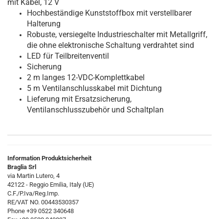
mit Kabel, 12 V
Hochbeständige Kunststoffbox mit verstellbarer
Halterung
Robuste, versiegelte Industrieschalter mit Metallgriff,
die ohne elektronische Schaltung verdrahtet sind
LED für Teilbreitenventil
Sicherung
2 m langes 12-VDC-Komplettkabel
5 m Ventilanschlusskabel mit Dichtung
Lieferung mit Ersatzsicherung,
Ventilanschlusszubehör und Schaltplan
Information Produktsicherheit
Braglia Srl
via Martin Lutero, 4
42122 - Reggio Emilia, Italy (UE)
C.F./P.Iva/Reg.Imp.
RE/VAT NO. 00443530357
Phone +39 0522 340648