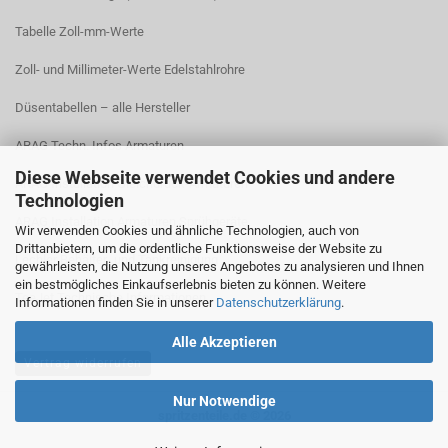
Tabelle Zoll-mm-Werte
Zoll- und Millimeter-Werte Edelstahlrohre
Düsentabellen – alle Hersteller
ARAG Techn. Infos Armaturen
Diese Webseite verwendet Cookies und andere
ARAG Installation Gleichdruck-Armaturen
Technologien
ARAG Installation Armaturen Sprühgeräte
Wir verwenden Cookies und ähnliche Technologien, auch von
Drittanbietern, um die ordentliche Funktionsweise der Website zu
Lechler Behälter- und Tankreinigung
gewährleisten, die Nutzung unseres Angebotes zu analysieren und Ihnen
ein bestmögliches Einkaufserlebnis bieten zu können. Weitere
TeeJet Technische Informationen
Informationen finden Sie in unserer
Datenschutzerklärung
.
Alle Akzeptieren
Vertrag widerrufen
Nur Notwendige
spritzenteile.de © 2026