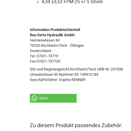
4,34 x3,53 FPM-25 +/-5 Shore
Information Produktsicherheit
Rau Serta Hydraulik GmbH
Heimenwiesen 60
73230 Kirchheim/Teck - Ötlingen
Deutschland
Tel. 07021-73770
Fax 07021-737720
Sitz und Registergericht Kirchheim/Teck HRB Nr. 231038
Umsatzsteuer-ID-Nummer DE 145912183
Geschäftsführer: Sophie RENNER
teilen
Zu diesem Produkt passendes Zubehör: