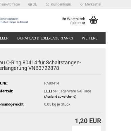
hein-Abfrage
DE
Kundenlogin
Merkzettel
Ihr Warenkorb
0,00 EUR
LLER
DURAPLAS DIESEL-LAGERTANKS
WEITERE
au O-Ring 80414 für Schaltstangen-
erlängerung VNB3722878
t.Nr.:
RA80414
eferzeit:
bei Lagerware 5-8 Tage
(Ausland abweichend)
rsandgewicht:
0.05
kg je Stück
1,20 EUR