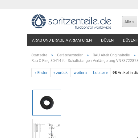
Alle
ARAG UND BRAGLIA ARMATUREN
DÜSEN
DÜSENH
»
»
»
Startseite
Gerätehersteller
RAU Altek Originalteile
Rau O-Ring 80414 für Schaltstangen-Verlängerung VNB372287
« Erster
« zurück
weiter »
Letzter »
98
Artikel in d