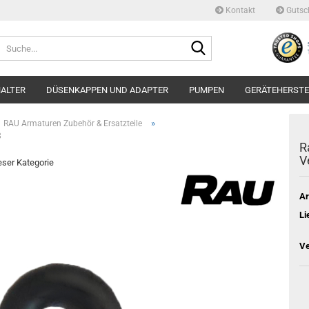
Kontakt
Gutsc
Suche...
ALTER
DÜSENKAPPEN UND ADAPTER
PUMPEN
GERÄTEHERSTE
»
RAU Armaturen Zubehör & Ersatzteile
8
R
V
ieser Kategorie
Ar
Li
Ve