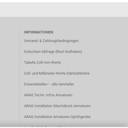
INFORMATIONEN
Versand- & Zahlungsbedingungen​
Gutschein-Abfrage (Rest-Guthaben)
Tabelle Zoll-mm-Werte
Zoll- und Millimeter-Werte Edelstahlrohre
Düsentabellen – alle Hersteller
ARAG Techn. Infos Armaturen
ARAG Installation Gleichdruck-Armaturen
ARAG Installation Armaturen Sprühgeräte
Lechler Behälter- und Tankreinigung