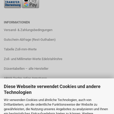
INFORMATIONEN
Versand- & Zahlungsbedingungen​
Gutschein-Abfrage (Rest-Guthaben)
Tabelle Zoll-mm-Werte
Zoll- und Millimeter-Werte Edelstahlrohre
Düsentabellen – alle Hersteller
ARAG Techn. Infos Armaturen
Diese Webseite verwendet Cookies und andere
ARAG Installation Gleichdruck-Armaturen
Technologien
ARAG Installation Armaturen Sprühgeräte
Wir verwenden Cookies und ähnliche Technologien, auch von
Drittanbietern, um die ordentliche Funktionsweise der Website zu
Lechler Behälter- und Tankreinigung
gewährleisten, die Nutzung unseres Angebotes zu analysieren und Ihnen
ein bestmögliches Einkaufserlebnis bieten zu können. Weitere