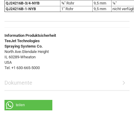
QJ24216B-3/4-NYB
¾" Rohr
9,5 mm
¼"
QJ24216B-1-NYB
1" Rohr
9,5 mm
nicht verfüg
Information Produktsicherheit
TeeJet Technologies
Spraying Systems Co.
North Ave.Glendale Height
IL 60289-Wheaton
USA
Tel. +1 630-665-5000
Dokumente
teilen