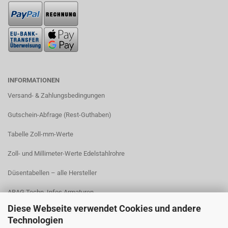
INFORMATIONEN
Versand- & Zahlungsbedingungen​
Gutschein-Abfrage (Rest-Guthaben)
Tabelle Zoll-mm-Werte
Zoll- und Millimeter-Werte Edelstahlrohre
Düsentabellen – alle Hersteller
ARAG Techn. Infos Armaturen
Diese Webseite verwendet Cookies und andere
ARAG Installation Gleichdruck-Armaturen
Technologien