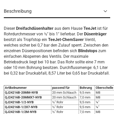
Beschreibung
Dieser
Dreifachdüsenhalter
aus dem Hause
TeeJet
ist für
Rohrdurchmesser von ½" bis 1" lieferbar. Der
Düsenträger
besitzt als Tropfstop ein
TeeJet-ChemSaver
Ventil,
welches sicher bei 0,7 bar den Zulauf sperrt. Zwischen den
einzelnen Düsenpositionen befinden sich
Blindstops
zum
einfachen Absperren des Ventils. Der maximale
Betriebsdruck liegt bei 10 bar. Das Rohr sollte eine 7 mm
oder 10 mm Bohrung besitzen. Durchflussmenge: 6,1 Liter
bei 0,32 bar Druckabfall, 8,57 Liter bei 0,65 bar Druckabfall.
Artikelnummer
passend für
Bohrung
Oberschelle
QJ24216B-20MM-NYB
20 mm Schlauch
9,5 mm
M8
QJ24216B-20MMX7-NYB
20 mm Schlauch
7,0 mm
M8
QJ24216B-1/2-NYB
½" Rohr
9,5 mm
¼"
QJ24216B-1/2X7-NYB
½" Rohr
9,5 mm
¼"
QJ24216B-1/2M-NYB
½" Rohr
7,0 mm
M8