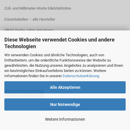
Zoll- und Millimeter-Werte Edelstahlrohre
Düsentabellen – alle Hersteller
ARAG Techn. Infos Armaturen
Diese Webseite verwendet Cookies und andere
ARAG Installation Gleichdruck-Armaturen
Technologien
ARAG Installation Armaturen Sprühgeräte
Wir verwenden Cookies und ähnliche Technologien, auch von
Drittanbietern, um die ordentliche Funktionsweise der Website zu
Lechler Behälter- und Tankreinigung
gewährleisten, die Nutzung unseres Angebotes zu analysieren und Ihnen
ein bestmögliches Einkaufserlebnis bieten zu können. Weitere
TeeJet Technische Informationen
Informationen finden Sie in unserer
Datenschutzerklärung
.
Alle Akzeptieren
Vertrag widerrufen
Nur Notwendige
spritzenteile.de © 2026
Weitere Informationen
Internetshop
by Gambio.de © 2026